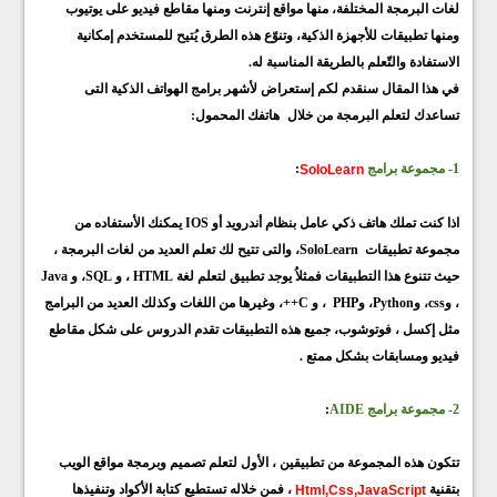
لغات البرمجة المختلفة، منها مواقع إنترنت ومنها مقاطع فيديو على يوتيوب
ومنها تطبيقات للأجهزة الذكية، وتنوّع هذه الطرق يُتيح للمستخدم إمكانية
الاستفادة والتّعلم بالطريقة المناسبة له.
في هذا المقال سنقدم لكم إستعراض لأشهر برامج الهواتف الذكية التى
تساعدك لتعلم البرمجة من خلال هاتفك المحمول:
SoloLearn
1- مجموعة برامج
:
اذا كنت تملك هاتف ذكي عامل بنظام أندرويد أو IOS يمكنك الأستفاده من
مجموعة تطبيقات SoloLearn، والتى تتيح لك تعلم العديد من لغات البرمجة ،
حيث تتنوع هذا التطبيقات فمثلاُ يوجد تطبيق لتعلم لغة HTML ، و SQL، و Java
، وcss، وPython، وPHP ، و C++، وغيرها من اللغات وكذلك العديد من البرامج
مثل إكسل ، فوتوشوب، جميع هذه التطبيقات تقدم الدروس على شكل مقاطع
فيديو ومسابقات بشكل ممتع .
2- مجموعة برامج
AIDE
:
تتكون هذه المجموعة من تطبيقين ، الأول لتعلم تصميم وبرمجة مواقع الويب
Html,Css,JavaScript
بتقنية
، فمن خلاله تستطيع كتابة الأكواد وتنفيذها