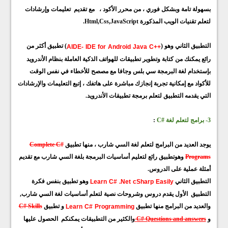
بسهولة تامة وبشكل فوري ، من محرر الأكود ، مع تقديم تعليمات وإرشادات
لتعلم تقنيات الويب المذكورة Html,Css,JavaScript.
++AIDE- IDE for Android Java C
التطبيق الثاني وهو (
) تطبيق أكثر من
رائع يمكنك من كتابة وتطوير تطبيقات للهواتف الذكية العاملة بنظام الأندرويد
بإستخدام لغة البرمجة سي بلس وجافا مع مصصح للأخطاء في نفس الوقت
للأكواد مع إمكانية تجربة إنجازك مباشرة على هاتفك ، إتبع التعليمات والإرشادات
التي يقدمه التطبيق لتعلم برمجة تطبيقات الأندرويد.
3- برامج لتعلم لغة #C
:
يوجد العديد من البرامج لتعلم لغة السي شارب ، منها تطبيق
Complete C#
Programs
وهوتطبيق رائع لتعليم أساسيات البرمجة بلغة السي شارب مع تقديم
أمثلة عملية على الدروس.
Learn C# .Net cSharp Easily
التطبيق الثاني
وهو تطبيق بنفس فكرة
التطبيق الأول يقدم دروس وشروحات نصية لتعلم أساسيات لغة السي شارب,
Learn C# Programming
والعديد من البرامج منها تطبيق
و تطبيق
C# Skills
و
C# Questions and answers
والكثير من التطبيقات يمكنكم الحصول عليها